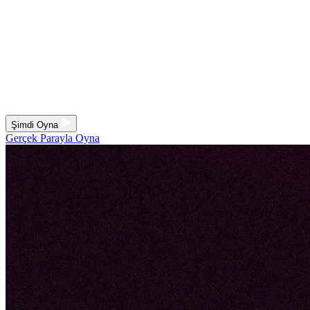
Şimdi Oyna
Gerçek Parayla Oyna