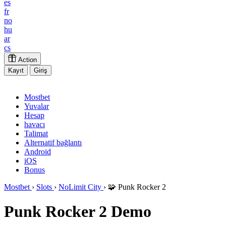
es
fr
no
hu
ar
cs
Action
Kayıt
Giriş
Mostbet
Yuvalar
Hesap
havacı
Talimat
Alternatif bağlantı
Android
iOS
Bonus
Mostbet
›
Slots
›
NoLimit City
›
🧩 Punk Rocker 2
Punk Rocker 2 Demo