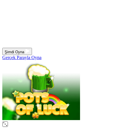
Şimdi Oyna
Gerçek Parayla Oyna