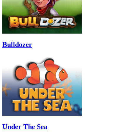
Bulldozer
Under The Sea