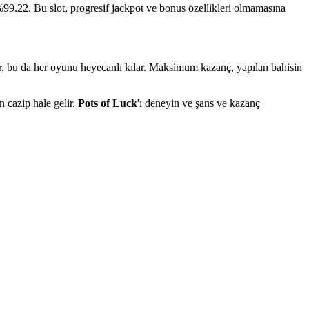
99.22. Bu slot, progresif jackpot ve bonus özellikleri olmamasına
ır, bu da her oyunu heyecanlı kılar. Maksimum kazanç, yapılan bahisin
n cazip hale gelir.
Pots of Luck
'ı deneyin ve şans ve kazanç