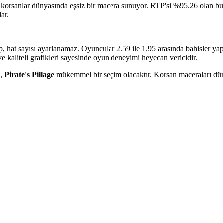
 korsanlar dünyasında eşsiz bir macera sunuyor. RTP'si %95.26 olan bu 
ar.
hat sayısı ayarlanamaz. Oyuncular 2.59 ile 1.95 arasında bahisler yapab
 kaliteli grafikleri sayesinde oyun deneyimi heyecan vericidir.
z,
Pirate's Pillage
mükemmel bir seçim olacaktır. Korsan maceraları dün