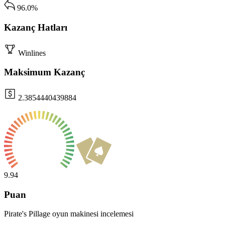
96.0%
Kazanç Hatları
Winlines
Maksimum Kazanç
2.3854440439884
9.94
Puan
Pirate's Pillage oyun makinesi incelemesi