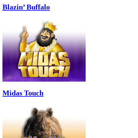
Blazin’ Buffalo
Midas Touch