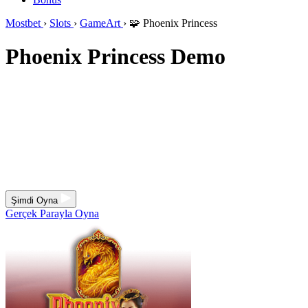
Mostbet
›
Slots
›
GameArt
›
🧩 Phoenix Princess
Phoenix Princess Demo
Şimdi Oyna
Gerçek Parayla Oyna