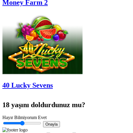
Money Farm 2
40 Lucky Sevens
18 yaşını doldurdunuz mu?
Hayır
Bilmiyorum
Evet
Onayla