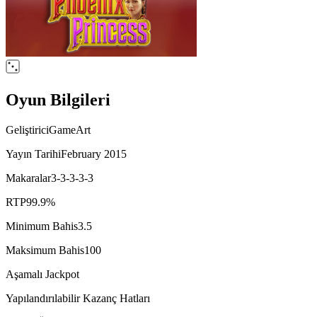
Oyun Bilgileri
Geliştirici
GameArt
Yayın Tarihi
February 2015
Makaralar
3-3-3-3-3
RTP
99.9%
Minimum Bahis
3.5
Maksimum Bahis
100
Aşamalı Jackpot
Yapılandırılabilir Kazanç Hatları