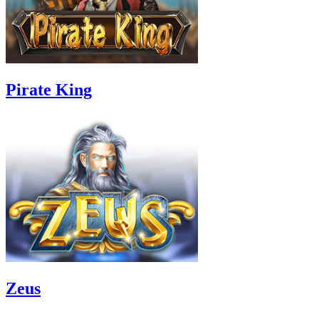
Pirate King
Zeus