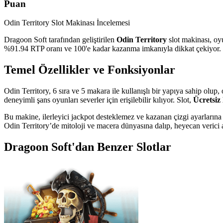
Puan
Odin Territory Slot Makinası İncelemesi
Dragoon Soft tarafından geliştirilen
Odin Territory
slot makinası, oyu
%91.94 RTP oranı ve 100'e kadar kazanma imkanıyla dikkat çekiyor.
Temel Özellikler ve Fonksiyonlar
Odin Territory, 6 sıra ve 5 makara ile kullanışlı bir yapıya sahip ol
deneyimli şans oyunları severler için erişilebilir kılıyor. Slot,
Ücretsi
Bu makine, ilerleyici jackpot desteklemez ve kazanan çizgi ayarları
Odin Territory’de mitoloji ve macera dünyasına dalıp, heyecan verici at
Dragoon Soft'dan Benzer Slotlar