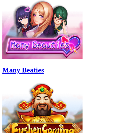
Many Beaties