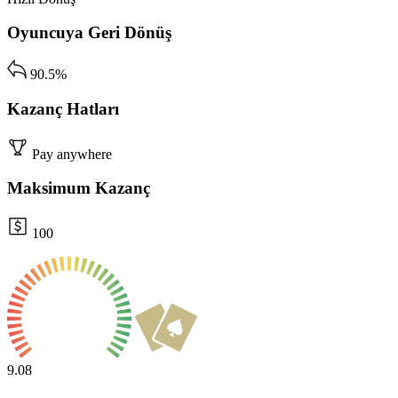
Oyuncuya Geri Dönüş
90.5%
Kazanç Hatları
Pay anywhere
Maksimum Kazanç
100
9.08