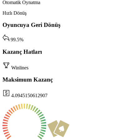
Otomatik Oynatma
Hızlı Dönüş
Oyuncuya Geri Dönüş
99.5%
Kazanç Hatları
Winlines
Maksimum Kazanç
4.0945150612907