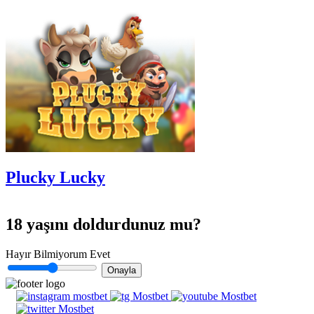
Plucky Lucky
18 yaşını doldurdunuz mu?
Hayır
Bilmiyorum
Evet
Onayla