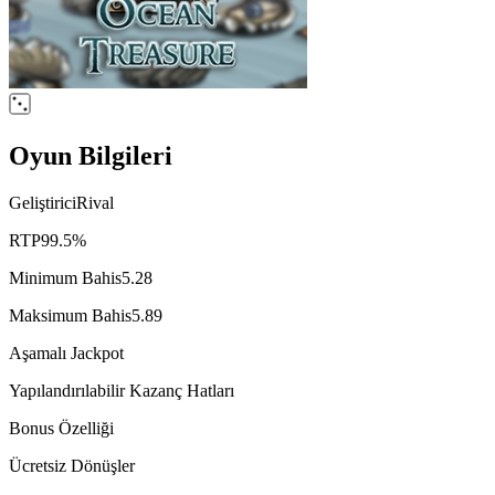
Oyun Bilgileri
Geliştirici
Rival
RTP
99.5%
Minimum Bahis
5.28
Maksimum Bahis
5.89
Aşamalı Jackpot
Yapılandırılabilir Kazanç Hatları
Bonus Özelliği
Ücretsiz Dönüşler