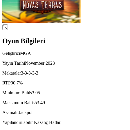
Oyun Bilgileri
Geliştirici
MGA
Yayın Tarihi
November 2023
Makaralar
3-3-3-3-3
RTP
90.7%
Minimum Bahis
3.05
Maksimum Bahis
53.49
Aşamalı Jackpot
Yapılandırılabilir Kazanç Hatları