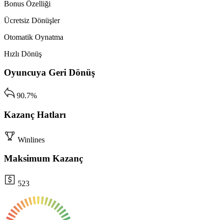
Bonus Özelliği
Ücretsiz Dönüşler
Otomatik Oynatma
Hızlı Dönüş
Oyuncuya Geri Dönüş
90.7%
Kazanç Hatları
Winlines
Maksimum Kazanç
523