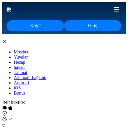
Kayıt
Giriş
Mostbet
Yuvalar
Hesap
havacı
Talimat
Alternatif bağlantı
Android
iOS
Bonus
İNDİRMEK
tr