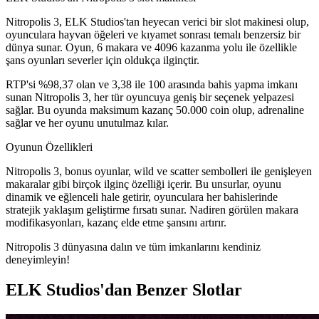
Nitropolis 3, ELK Studios'tan heyecan verici bir slot makinesi olup,
oyunculara hayvan öğeleri ve kıyamet sonrası temalı benzersiz bir
dünya sunar. Oyun, 6 makara ve 4096 kazanma yolu ile özellikle
şans oyunları severler için oldukça ilginçtir.
RTP'si %98,37 olan ve 3,38 ile 100 arasında bahis yapma imkanı
sunan Nitropolis 3, her tür oyuncuya geniş bir seçenek yelpazesi
sağlar. Bu oyunda maksimum kazanç 50.000 coin olup, adrenaline
sağlar ve her oyunu unutulmaz kılar.
Oyunun Özellikleri
Nitropolis 3, bonus oyunlar, wild ve scatter sembolleri ile genişleyen
makaralar gibi birçok ilginç özelliği içerir. Bu unsurlar, oyunu
dinamik ve eğlenceli hale getirir, oyunculara her bahislerinde
stratejik yaklaşım geliştirme fırsatı sunar. Nadiren görülen makara
modifikasyonları, kazanç elde etme şansını artırır.
Nitropolis 3 dünyasına dalın ve tüm imkanlarını kendiniz
deneyimleyin!
ELK Studios'dan Benzer Slotlar