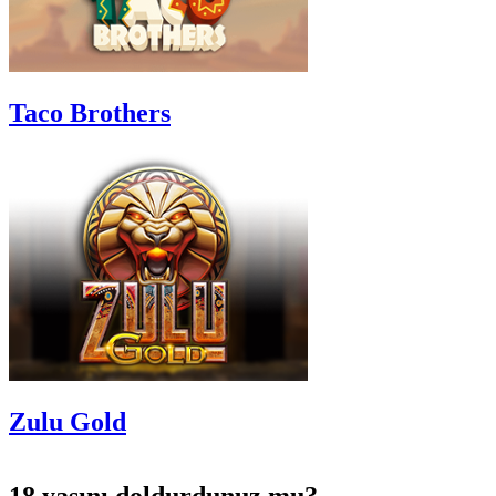
Taco Brothers
Zulu Gold
18 yaşını doldurdunuz mu?