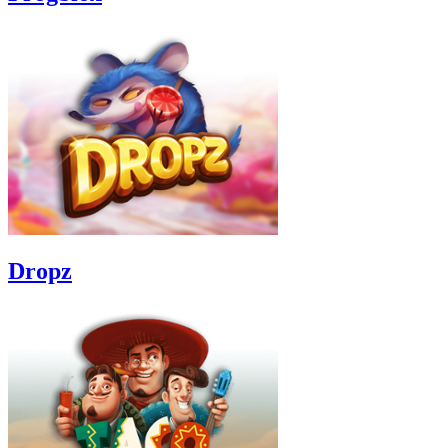
Dropz