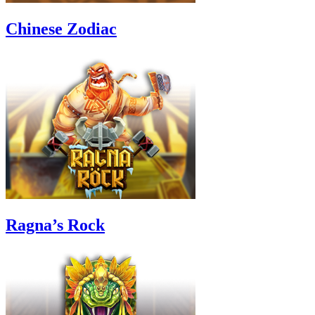
Chinese Zodiac
Ragna’s Rock