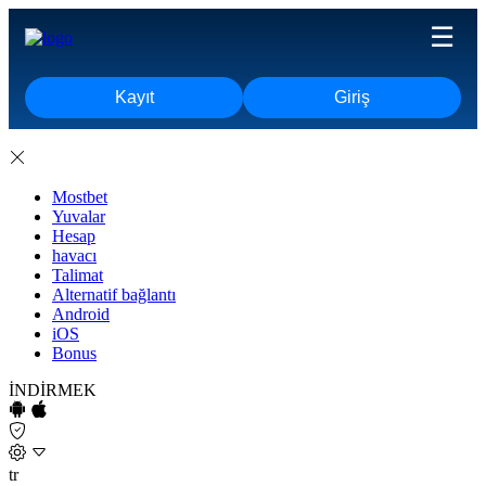
Kayıt
Giriş
Mostbet
Yuvalar
Hesap
havacı
Talimat
Alternatif bağlantı
Android
iOS
Bonus
İNDİRMEK
tr