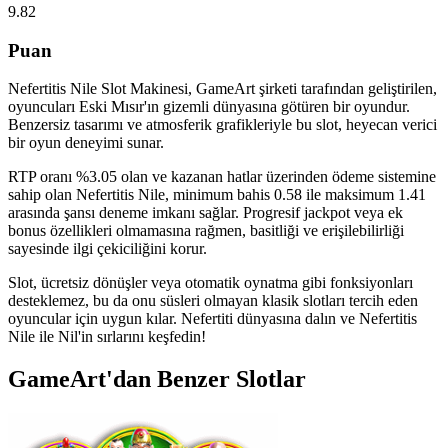
9.82
Puan
Nefertitis Nile Slot Makinesi, GameArt şirketi tarafından geliştirilen,
oyuncuları Eski Mısır'ın gizemli dünyasına götüren bir oyundur.
Benzersiz tasarımı ve atmosferik grafikleriyle bu slot, heyecan verici
bir oyun deneyimi sunar.
RTP oranı %3.05 olan ve kazanan hatlar üzerinden ödeme sistemine
sahip olan Nefertitis Nile, minimum bahis 0.58 ile maksimum 1.41
arasında şansı deneme imkanı sağlar. Progresif jackpot veya ek
bonus özellikleri olmamasına rağmen, basitliği ve erişilebilirliği
sayesinde ilgi çekiciliğini korur.
Slot, ücretsiz dönüşler veya otomatik oynatma gibi fonksiyonları
desteklemez, bu da onu süsleri olmayan klasik slotları tercih eden
oyuncular için uygun kılar. Nefertiti dünyasına dalın ve Nefertitis
Nile ile Nil'in sırlarını keşfedin!
GameArt'dan Benzer Slotlar