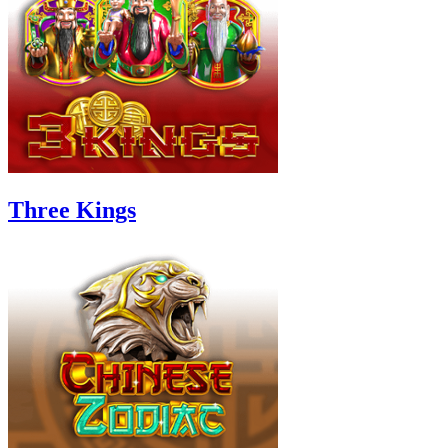
Three Kings