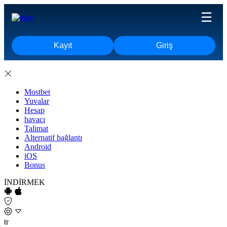
Kayıt
Giriş
Mostbet
Yuvalar
Hesap
havacı
Talimat
Alternatif bağlantı
Android
iOS
Bonus
İNDİRMEK
tr