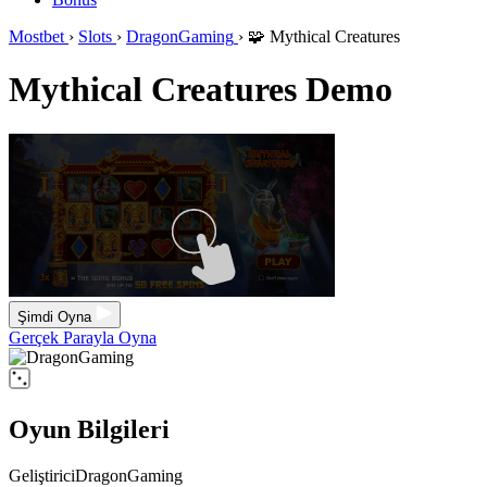
Mostbet
›
Slots
›
DragonGaming
›
🧩 Mythical Creatures
Mythical Creatures Demo
Şimdi Oyna
Gerçek Parayla Oyna
Oyun Bilgileri
Geliştirici
DragonGaming