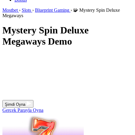
Mostbet
›
Slots
›
Blueprint Gaming
›
🧩 Mystery Spin Deluxe
Megaways
Mystery Spin Deluxe
Megaways Demo
Şimdi Oyna
Gerçek Parayla Oyna