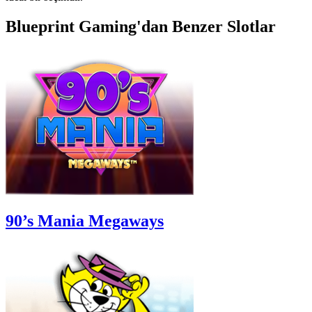
Blueprint Gaming'dan Benzer Slotlar
90’s Mania Megaways