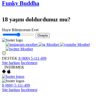
Funky Buddha
18 yaşını doldurdunuz mu?
Hayır
Bilmiyorum
Evet
Onayla
DESTEK
8 (800) 5-111-499
Site haritası
İncelemesi
İNDİRMEK
8 (800) 5-111-499
Site haritası
İncelemesi