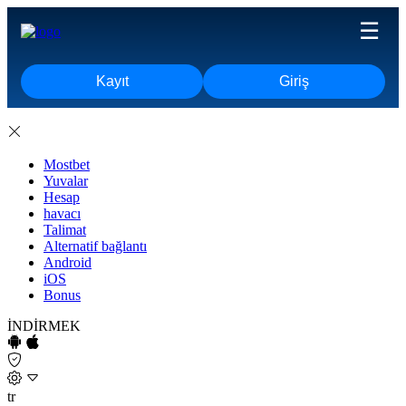
Kayıt
Giriş
Mostbet
Yuvalar
Hesap
havacı
Talimat
Alternatif bağlantı
Android
iOS
Bonus
İNDİRMEK
tr