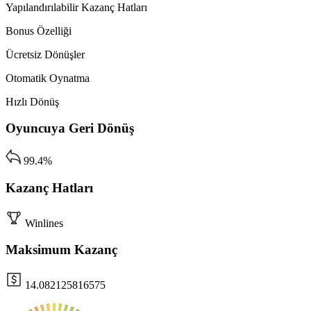
Yapılandırılabilir Kazanç Hatları
Bonus Özelliği
Ücretsiz Dönüşler
Otomatik Oynatma
Hızlı Dönüş
Oyuncuya Geri Dönüş
99.4%
Kazanç Hatları
Winlines
Maksimum Kazanç
14.082125816575