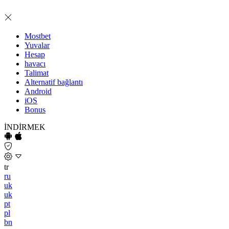
Mostbet
Yuvalar
Hesap
havacı
Talimat
Alternatif bağlantı
Android
iOS
Bonus
İNDİRMEK
tr
ru
uk
uk
pt
pl
bn