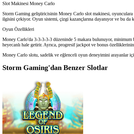
Slot Makinesi Money Carlo
Storm Gaming geliştiricisinin Money Carlo slot makinesi, oyunculara
ilgisini çekiyor. Oyun sistemi, çizgi kazançlarına dayanıyor ve bu da kull
Oyun Özellikleri
Money Carlo'da 3-3-3-3-3 düzeninde 5 makara bulunuyor, minimum bah
heyecanlı hale getirir. Ayrıca, progresif jackpot ve bonus özellikleri
Money Carlo slotu, sadelik ve eğlenceli oyun deneyimini arayanlar iç
Storm Gaming'dan Benzer Slotlar