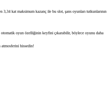
 3,34 kat maksimum kazanç ile bu slot, şans oyunları tutkunlarının
omatik oyun özelliğinin keyfini çıkarabilir, böylece oyunu daha
 atmosferini hissedin!