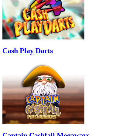
Cash Play Darts
Captain Cashfall Megaways