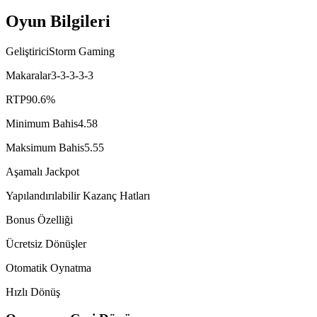
Oyun Bilgileri
Geliştirici
Storm Gaming
Makaralar
3-3-3-3-3
RTP
90.6%
Minimum Bahis
4.58
Maksimum Bahis
5.55
Aşamalı Jackpot
Yapılandırılabilir Kazanç Hatları
Bonus Özelliği
Ücretsiz Dönüşler
Otomatik Oynatma
Hızlı Dönüş