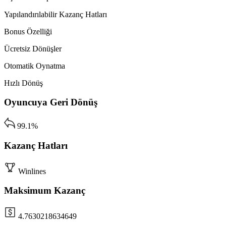
Yapılandırılabilir Kazanç Hatları
Bonus Özelliği
Ücretsiz Dönüşler
Otomatik Oynatma
Hızlı Dönüş
Oyuncuya Geri Dönüş
99.1%
Kazanç Hatları
Winlines
Maksimum Kazanç
4.7630218634649