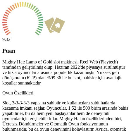
9.32
Puan
Mighty Hat: Lamp of Gold slot makinesi, Reel Web (Playtech)
tarafından geliştirilmiş olup, Haziran 2022'de piyasaya sürülmüştür
ve hızla oyuncular arasında popülerlik kazanmıştır. Yüksek geri
dönüş oranı (RTP) olan %99.36 ile bu slot, bahisler için avantajlı
koşullar sunmaktadır.
Oyun Özellikleri
Slot, 3-3-3-3-3 yapısına sahiptir ve kullanıcılara sabit hatlarda
kazanma imkanı sağlar. Oyuncular, 1.52 ile 500 birim arasında bahis
yapabilirler, bu da hem yeni başlayanlar hem de deneyimli
oyuncular için erişilebilir kılar. Mighty Hat'ın özelliklerinden biri,
Ücretsiz Döndürmeler ve Otomatik Oyun fonksiyonunun
bulunmasıdır, bu da oyun deneyimini kolaylaştırır. Ayrıca, otomatik