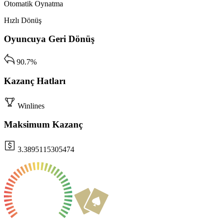
Otomatik Oynatma
Hızlı Dönüş
Oyuncuya Geri Dönüş
90.7%
Kazanç Hatları
Winlines
Maksimum Kazanç
3.3895115305474