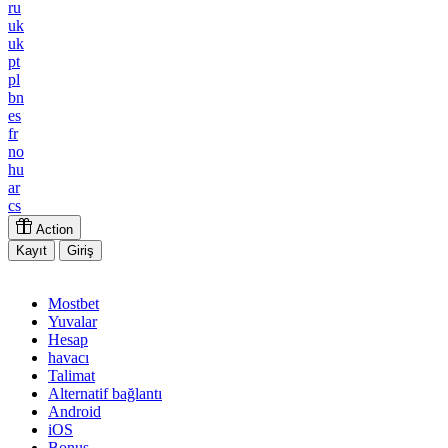
ru
uk
uk
pt
pl
bn
es
fr
no
hu
ar
cs
Action
Kayıt
Giriş
Mostbet
Yuvalar
Hesap
havacı
Talimat
Alternatif bağlantı
Android
iOS
Bonus