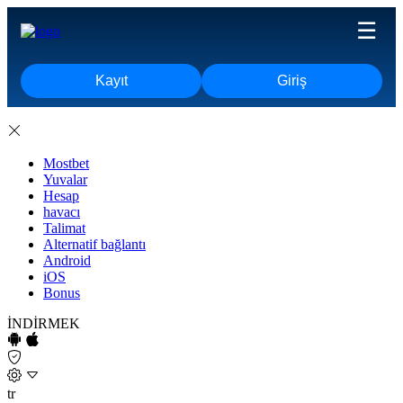
Kayıt
Giriş
Mostbet
Yuvalar
Hesap
havacı
Talimat
Alternatif bağlantı
Android
iOS
Bonus
İNDİRMEK
tr