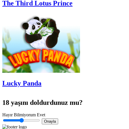
The Third Lotus Prince
Lucky Panda
18 yaşını doldurdunuz mu?
Hayır
Bilmiyorum
Evet
Onayla