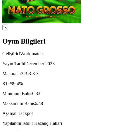
Oyun Bilgileri
Geliştirici
Worldmatch
Yayın Tarihi
December 2023
Makaralar
3-3-3-3-3
RTP
99.4%
Minimum Bahis
6.33
Maksimum Bahis
6.48
Aşamalı Jackpot
Yapılandırılabilir Kazanç Hatları