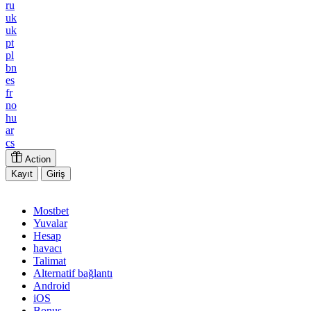
ru
uk
uk
pt
pl
bn
es
fr
no
hu
ar
cs
Action
Kayıt
Giriş
Mostbet
Yuvalar
Hesap
havacı
Talimat
Alternatif bağlantı
Android
iOS
Bonus