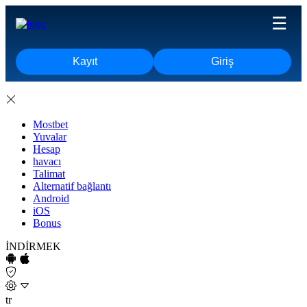
Kayıt
Giriş
Mostbet
Yuvalar
Hesap
havacı
Talimat
Alternatif bağlantı
Android
iOS
Bonus
İNDİRMEK
tr