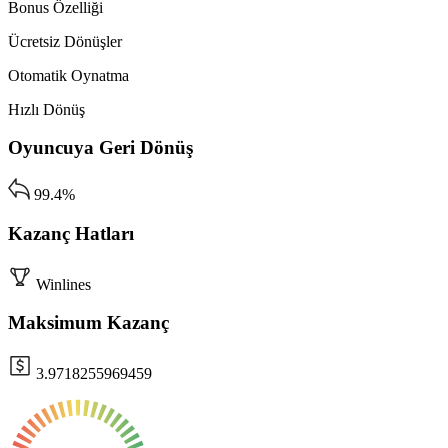
Bonus Özelliği
Ücretsiz Dönüşler
Otomatik Oynatma
Hızlı Dönüş
Oyuncuya Geri Dönüş
99.4%
Kazanç Hatları
Winlines
Maksimum Kazanç
3.9718255969459