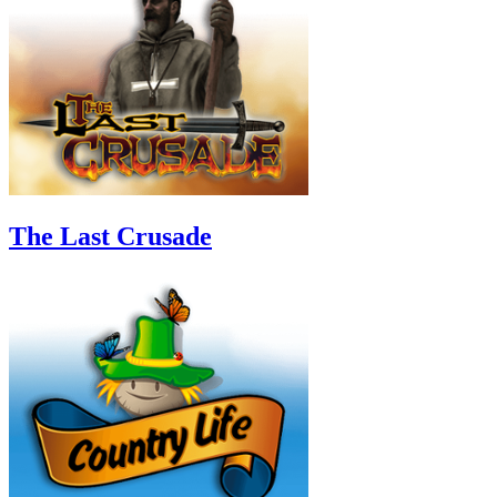
The Last Crusade