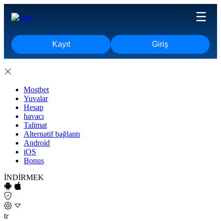
Kayıt
Giriş
Mostbet
Yuvalar
Hesap
havacı
Talimat
Alternatif bağlantı
Android
iOS
Bonus
İNDİRMEK
tr