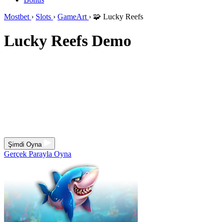
Mostbet
›
Slots
›
GameArt
›
🧩 Lucky Reefs
Lucky Reefs Demo
Şimdi Oyna
Gerçek Parayla Oyna