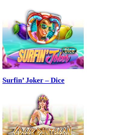
Surfin’ Joker – Dice