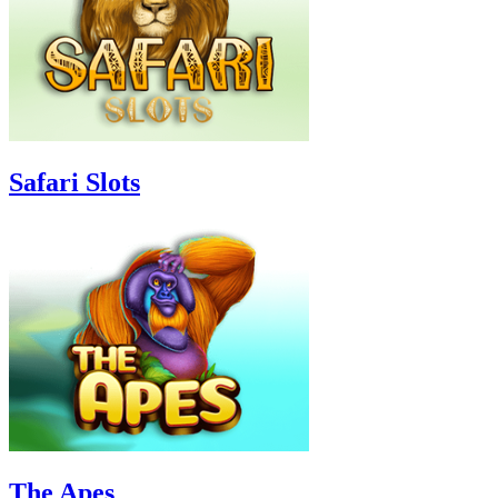
Safari Slots
The Apes