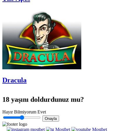
Dracula
18 yaşını doldurdunuz mu?
Hayır
Bilmiyorum
Evet
Onayla