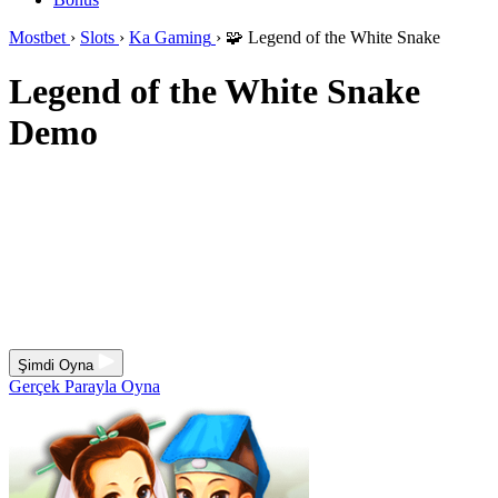
Mostbet
›
Slots
›
Ka Gaming
›
🧩 Legend of the White Snake
Legend of the White Snake
Demo
Şimdi Oyna
Gerçek Parayla Oyna