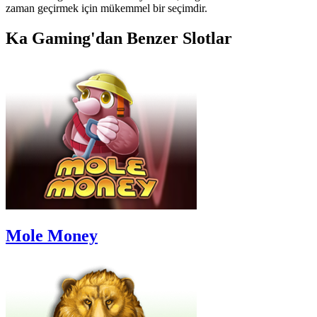
zaman geçirmek için mükemmel bir seçimdir.
Ka Gaming'dan Benzer Slotlar
Mole Money