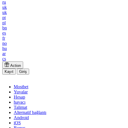
ru
uk
uk
pt
pl
bn
es
fr
no
hu
ar
cs
Action
Kayıt
Giriş
Mostbet
Yuvalar
Hesap
havacı
Talimat
Alternatif bağlantı
Android
iOS
Bonus