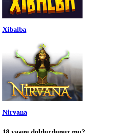
Xibalba
Nirvana
18 yaşını doldurdunuz mu?