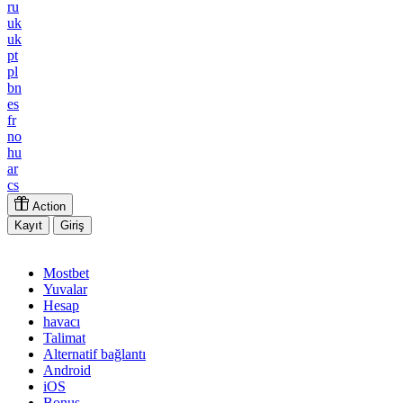
ru
uk
uk
pt
pl
bn
es
fr
no
hu
ar
cs
Action
Kayıt
Giriş
Mostbet
Yuvalar
Hesap
havacı
Talimat
Alternatif bağlantı
Android
iOS
Bonus