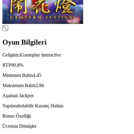
Oyun Bilgileri
Geliştirici
Gameplay Interactive
RTP
90.8%
Minimum Bahis
4.45
Maksimum Bahis
2.86
Aşamalı Jackpot
Yapılandırılabilir Kazanç Hatları
Bonus Özelliği
Ücretsiz Dönüşler