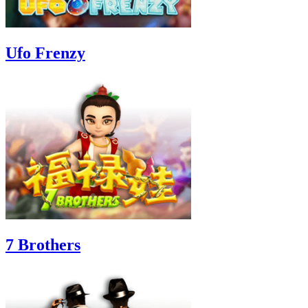
Ufo Frenzy
7 Brothers