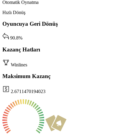
Otomatik Oynatma
Hızlı Dönüş
Oyuncuya Geri Dönüş
90.8%
Kazanç Hatları
Winlines
Maksimum Kazanç
2.6711470194023