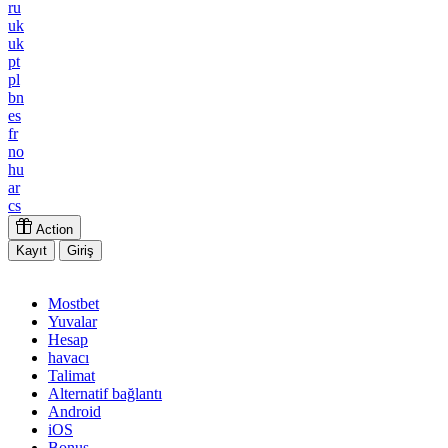
ru
uk
uk
pt
pl
bn
es
fr
no
hu
ar
cs
Action
Kayıt
Giriş
Mostbet
Yuvalar
Hesap
havacı
Talimat
Alternatif bağlantı
Android
iOS
Bonus