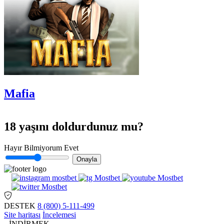
Mafia
18 yaşını doldurdunuz mu?
Hayır
Bilmiyorum
Evet
Onayla
DESTEK
8 (800) 5-111-499
Site haritası
İncelemesi
İNDİRMEK