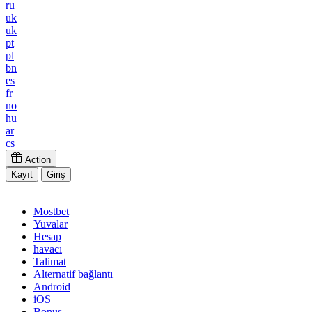
ru
uk
uk
pt
pl
bn
es
fr
no
hu
ar
cs
Action
Kayıt
Giriş
Mostbet
Yuvalar
Hesap
havacı
Talimat
Alternatif bağlantı
Android
iOS
Bonus