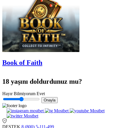
Book of Faith
18 yaşını doldurdunuz mu?
Hayır
Bilmiyorum
Evet
Onayla
DESTEK
8 (800) 5-111-499