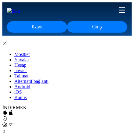
Kayıt
Giriş
Mostbet
Yuvalar
Hesap
havacı
Talimat
Alternatif bağlantı
Android
iOS
Bonus
İNDİRMEK
tr