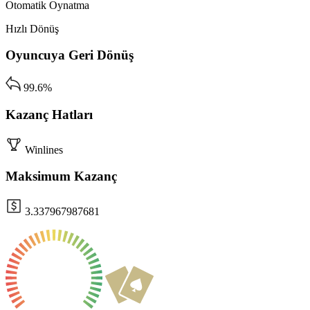
Otomatik Oynatma
Hızlı Dönüş
Oyuncuya Geri Dönüş
99.6%
Kazanç Hatları
Winlines
Maksimum Kazanç
3.337967987681