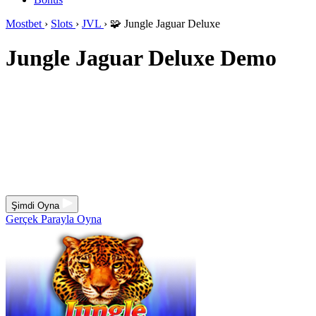
Mostbet
›
Slots
›
JVL
›
🧩 Jungle Jaguar Deluxe
Jungle Jaguar Deluxe Demo
Şimdi Oyna
Gerçek Parayla Oyna