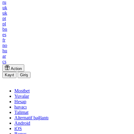
ru
uk
uk
pt
pl
bn
es
fr
no
hu
ar
cs
Action
Kayıt
Giriş
Mostbet
Yuvalar
Hesap
havacı
Talimat
Alternatif bağlantı
Android
iOS
Bonus