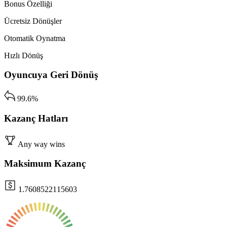
Bonus Özelliği
Ücretsiz Dönüşler
Otomatik Oynatma
Hızlı Dönüş
Oyuncuya Geri Dönüş
99.6%
Kazanç Hatları
Any way wins
Maksimum Kazanç
1.7608522115603