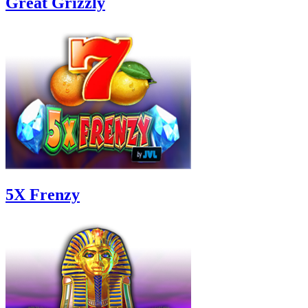
Great Grizzly
5X Frenzy