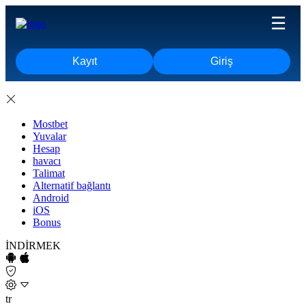
Kayıt
Giriş
Mostbet
Yuvalar
Hesap
havacı
Talimat
Alternatif bağlantı
Android
iOS
Bonus
İNDİRMEK
tr