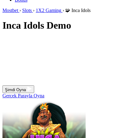
Mostbet
›
Slots
›
1X2 Gaming
›
🧩 Inca Idols
Inca Idols Demo
Şimdi Oyna
Gerçek Parayla Oyna