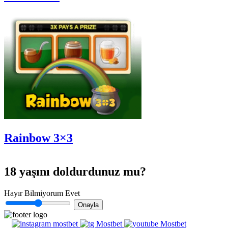
Rainbow 3×3
18 yaşını doldurdunuz mu?
Hayır
Bilmiyorum
Evet
Onayla