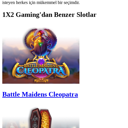
isteyen herkes için mükemmel bir seçimdir.
1X2 Gaming'dan Benzer Slotlar
Battle Maidens Cleopatra