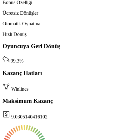
Bonus Özelliği
Ücretsiz Dönüşler
Otomatik Oynatma
Hızlı Dönüş
Oyuncuya Geri Dönüş
99.3%
Kazanç Hatları
Winlines
Maksimum Kazanç
9.0305140416102