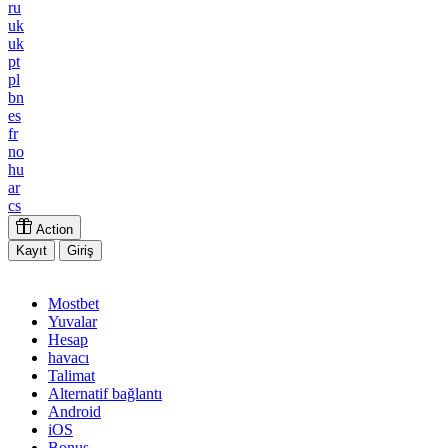
ru
uk
uk
pt
pl
bn
es
fr
no
hu
ar
cs
Action
Kayıt
Giriş
Mostbet
Yuvalar
Hesap
havacı
Talimat
Alternatif bağlantı
Android
iOS
Bonus