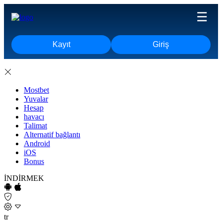
Kayıt
Giriş
Mostbet
Yuvalar
Hesap
havacı
Talimat
Alternatif bağlantı
Android
iOS
Bonus
İNDİRMEK
tr