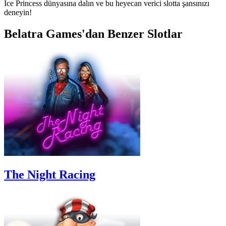
Ice Princess dünyasına dalın ve bu heyecan verici slotta şansınızı
deneyin!
Belatra Games'dan Benzer Slotlar
The Night Racing