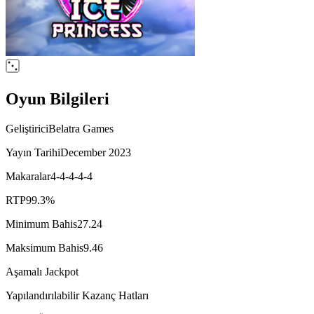
Oyun Bilgileri
Geliştirici
Belatra Games
Yayın Tarihi
December 2023
Makaralar
4-4-4-4-4
RTP
99.3%
Minimum Bahis
27.24
Maksimum Bahis
9.46
Aşamalı Jackpot
Yapılandırılabilir Kazanç Hatları