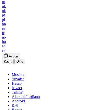
ru
uk
uk
pt
pl
bn
es
fr
no
hu
ar
cs
Action
Kayıt
Giriş
Mostbet
Yuvalar
Hesap
havacı
Talimat
Alternatif bağlantı
Android
iOS
Bonus