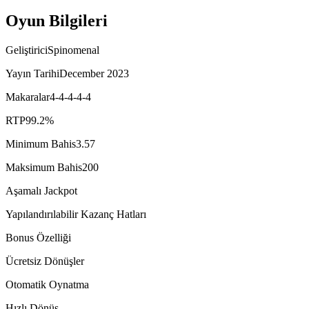
Oyun Bilgileri
Geliştirici
Spinomenal
Yayın Tarihi
December 2023
Makaralar
4-4-4-4-4
RTP
99.2%
Minimum Bahis
3.57
Maksimum Bahis
200
Aşamalı Jackpot
Yapılandırılabilir Kazanç Hatları
Bonus Özelliği
Ücretsiz Dönüşler
Otomatik Oynatma
Hızlı Dönüş