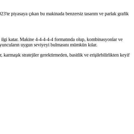
2023'te piyasaya çıkan bu makinada benzersiz tasarım ve parlak grafik
ilgi katar. Makine 4-4-4-4-4 formatında olup, kombinasyonlar ve
 oyuncuların uygun seviyeyi bulmasını mümkün kılar.
rmaşık stratejiler gerektirmeden, basitlik ve erişilebilirlikten keyif