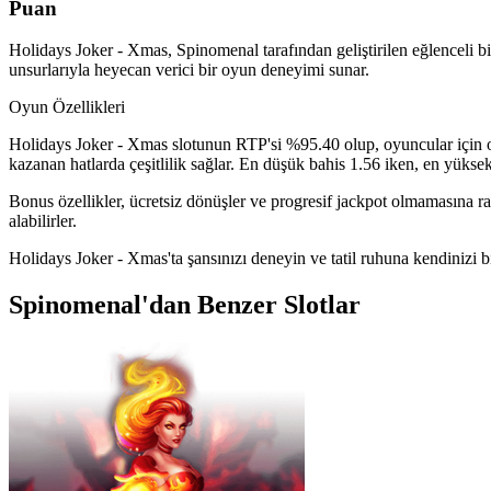
Puan
Holidays Joker - Xmas, Spinomenal tarafından geliştirilen eğlenceli bi
unsurlarıyla heyecan verici bir oyun deneyimi sunar.
Oyun Özellikleri
Holidays Joker - Xmas slotunun RTP'si %95.40 olup, oyuncular için o
kazanan hatlarda çeşitlilik sağlar. En düşük bahis 1.56 iken, en yük
Bonus özellikler, ücretsiz dönüşler ve progresif jackpot olmamasına ra
alabilirler.
Holidays Joker - Xmas'ta şansınızı deneyin ve tatil ruhuna kendinizi b
Spinomenal'dan Benzer Slotlar