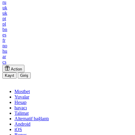
ru
uk
uk
pt
pl
bn
es
fr
no
hu
ar
cs
Action
Kayıt
Giriş
Mostbet
Yuvalar
Hesap
havacı
Talimat
Alternatif bağlantı
Android
iOS
Bonus