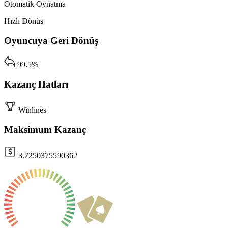
Otomatik Oynatma
Hızlı Dönüş
Oyuncuya Geri Dönüş
99.5%
Kazanç Hatları
Winlines
Maksimum Kazanç
3.7250375590362