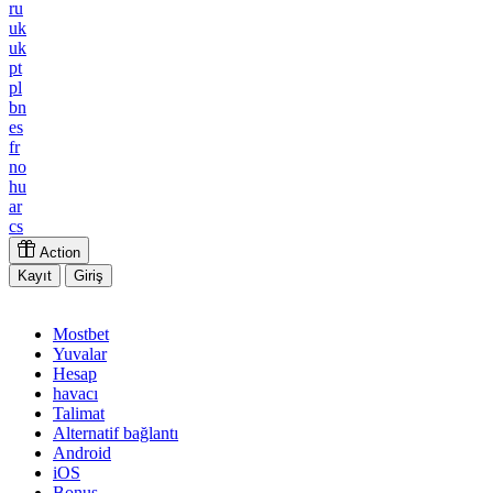
ru
uk
uk
pt
pl
bn
es
fr
no
hu
ar
cs
Action
Kayıt
Giriş
Mostbet
Yuvalar
Hesap
havacı
Talimat
Alternatif bağlantı
Android
iOS
Bonus