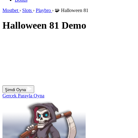
Mostbet
›
Slots
›
Playbro
›
🧩 Halloween 81
Halloween 81 Demo
Şimdi Oyna
Gerçek Parayla Oyna