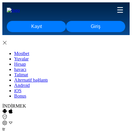
Kayıt
Giriş
Mostbet
Yuvalar
Hesap
havacı
Talimat
Alternatif bağlantı
Android
iOS
Bonus
İNDİRMEK
tr