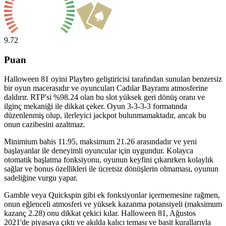
9.72
Puan
Halloween 81 oyini Playbro geliştiricisi tarafından sunulan benzersiz
bir oyun macerasıdır ve oyuncuları Cadılar Bayramı atmosferine
daldırır. RTP'si %98.24 olan bu slot yüksek geri dönüş oranı ve
ilginç mekaniği ile dikkat çeker. Oyun 3-3-3-3 formatında
düzenlenmiş olup, ilerleyici jackpot bulunmamaktadır, ancak bu
onun cazibesini azaltmaz.
Minimium bahis 11.95, maksimum 21.26 arasındadır ve yeni
başlayanlar ile deneyimli oyuncular için uygundur. Kolayca
otomatik başlatma fonksiyonu, oyunun keyfini çıkarırken kolaylık
sağlar ve bonus özellikleri ile ücretsiz dönüşlerin olmaması, oyunun
sadeliğine vurgu yapar.
Gamble veya Quickspin gibi ek fonksiyonlar içermemesine rağmen,
onun eğlenceli atmosferi ve yüksek kazanma potansiyeli (maksimum
kazanç 2.28) onu dikkat çekici kılar. Halloween 81, Ağustos
2021'de piyasaya çıktı ve akılda kalıcı teması ve basit kurallarıyla