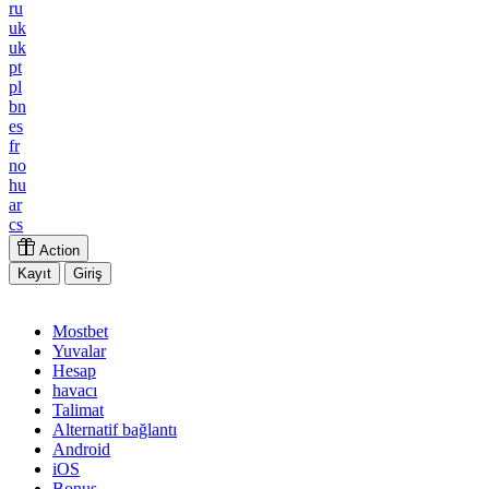
ru
uk
uk
pt
pl
bn
es
fr
no
hu
ar
cs
Action
Kayıt
Giriş
Mostbet
Yuvalar
Hesap
havacı
Talimat
Alternatif bağlantı
Android
iOS
Bonus