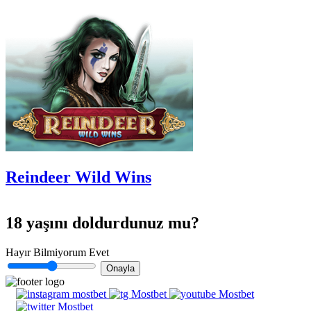
Reindeer Wild Wins
18 yaşını doldurdunuz mu?
Hayır
Bilmiyorum
Evet
Onayla