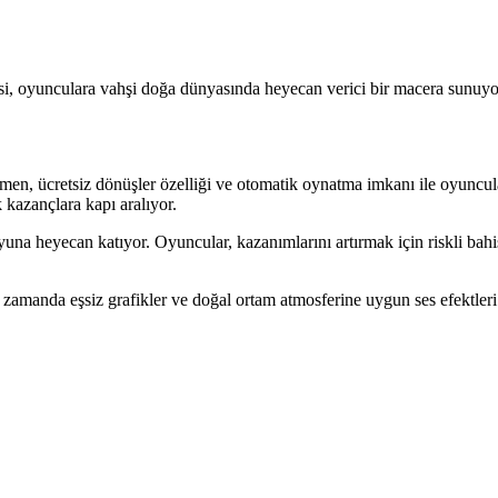
si, oyunculara vahşi doğa dünyasında heyecan verici bir macera sunuyo
ağmen, ücretsiz dönüşler özelliği ve otomatik oynatma imkanı ile oyunc
 kazançlara kapı aralıyor.
na heyecan katıyor. Oyuncular, kazanımlarını artırmak için riskli bahis 
anda eşsiz grafikler ve doğal ortam atmosferine uygun ses efektleri il