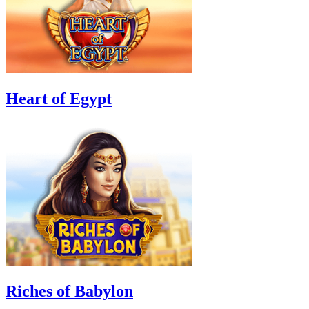
Heart of Egypt
Riches of Babylon