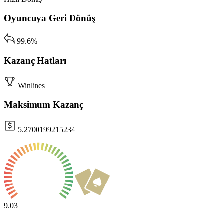
Oyuncuya Geri Dönüş
99.6%
Kazanç Hatları
Winlines
Maksimum Kazanç
5.2700199215234
9.03