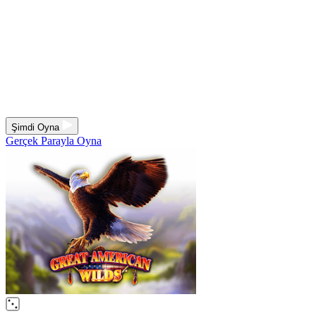
Şimdi Oyna
Gerçek Parayla Oyna