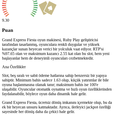
9.30
Puan
Grand Express Fiesta oyun makinesi, Ruby Play geliştiricisi
tarafından tasarlanmış, oyunculara renkli duygular ve yüksek
kazançlar sunan heyecan verici bir yolculuk vaat ediyor. RTP'si
%97.65 olan ve maksimum kazancı 2.55 kat olan bu slot, hem yeni
başlayanlar hem de deneyimli oyuncuları cezbetmektedir.
Ana Özellikler
Slot, beş sıralı ve sabit ödeme hatlarına sahip benzersiz bir yapıya
sahiptir. Minimum bahis sadece 1.63 olup, küçük yatırımlar ile bile
oyuna başlanmasına olanak tanır; maksimum bahis ise 100'e
ulaşabilir. Oyuncular otomatik oynatma ve hızlı oyun özelliklerinden
faydalanabilir, böylece oyun daha dinamik hale gelir.
Grand Express Fiesta, ücretsiz dönüş imkanını içermekte olup, bu da
ek bir heyecan unsuru katmaktadır. Ayrıca, ilerleyici jackpot özelliği
sayesinde her dönüş daha da çekici hale gelir.