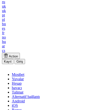
ru
uk
uk
pt
pl
bn
es
fr
no
hu
ar
cs
Action
Kayıt
Giriş
Mostbet
Yuvalar
Hesap
havacı
Talimat
Alternatif bağlantı
Android
iOS
Bonus