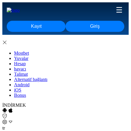
Kayıt
Giriş
Mostbet
Yuvalar
Hesap
havacı
Talimat
Alternatif bağlantı
Android
iOS
Bonus
İNDİRMEK
tr