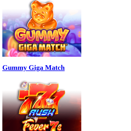
Gummy Giga Match