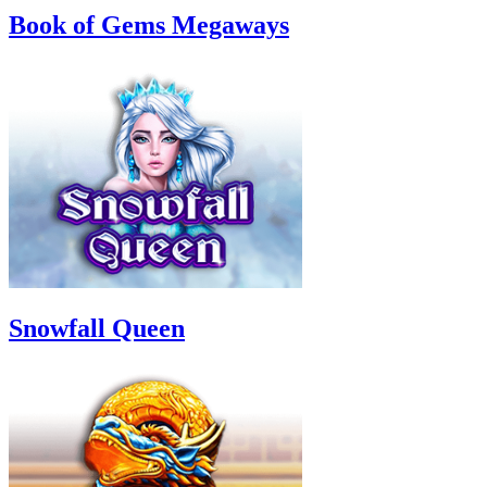
Book of Gems Megaways
Snowfall Queen