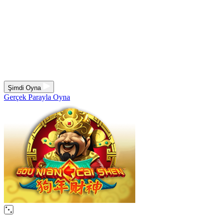
Şimdi Oyna
Gerçek Parayla Oyna