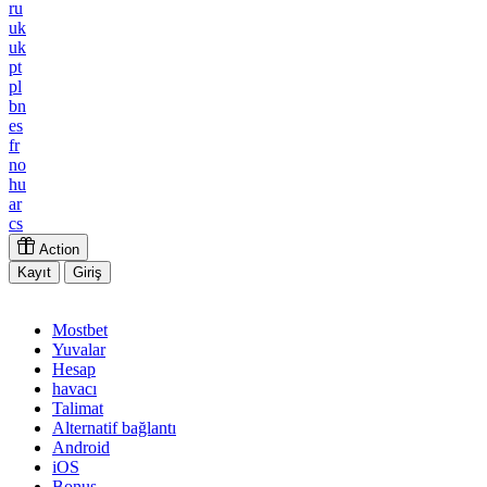
ru
uk
uk
pt
pl
bn
es
fr
no
hu
ar
cs
Action
Kayıt
Giriş
Mostbet
Yuvalar
Hesap
havacı
Talimat
Alternatif bağlantı
Android
iOS
Bonus