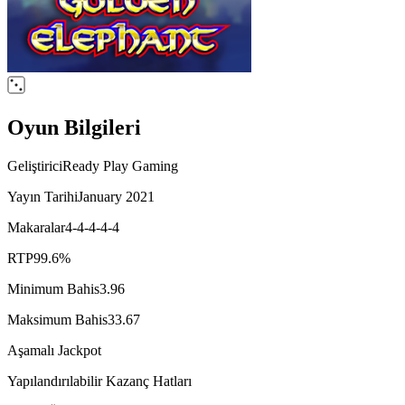
Oyun Bilgileri
Geliştirici
Ready Play Gaming
Yayın Tarihi
January 2021
Makaralar
4-4-4-4-4
RTP
99.6%
Minimum Bahis
3.96
Maksimum Bahis
33.67
Aşamalı Jackpot
Yapılandırılabilir Kazanç Hatları