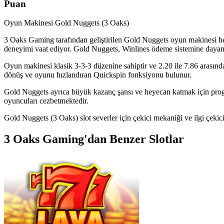
Puan
Oyun Makinesi Gold Nuggets (3 Oaks)
3 Oaks Gaming tarafından geliştirilen Gold Nuggets oyun makinesi hey
deneyimi vaat ediyor. Gold Nuggets, Winlines ödeme sistemine dayanır ve
Oyun makinesi klasik 3-3-3 düzenine sahiptir ve 2.20 ile 7.86 arasın
dönüş ve oyunu hızlandıran Quickspin fonksiyonu bulunur.
Gold Nuggets ayrıca büyük kazanç şansı ve heyecan katmak için progre
oyuncuları cezbetmektedir.
Gold Nuggets (3 Oaks) slot severler için çekici mekaniği ve ilgi çekic
3 Oaks Gaming'dan Benzer Slotlar