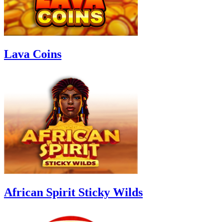
Lava Coins
African Spirit Sticky Wilds