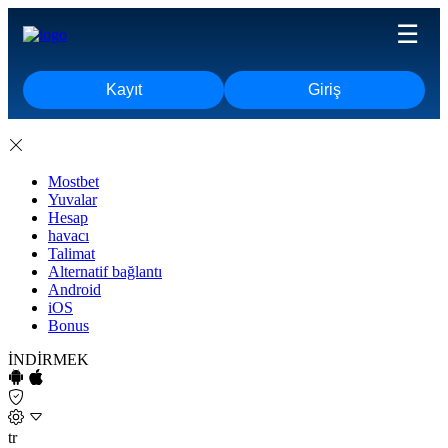
Kayıt
Giriş
Mostbet
Yuvalar
Hesap
havacı
Talimat
Alternatif bağlantı
Android
iOS
Bonus
İNDİRMEK
tr