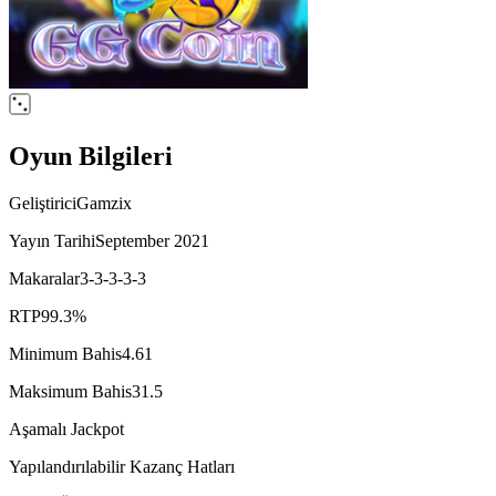
Oyun Bilgileri
Geliştirici
Gamzix
Yayın Tarihi
September 2021
Makaralar
3-3-3-3-3
RTP
99.3%
Minimum Bahis
4.61
Maksimum Bahis
31.5
Aşamalı Jackpot
Yapılandırılabilir Kazanç Hatları