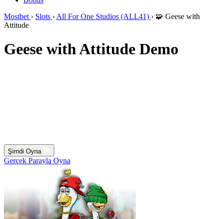
Mostbet
›
Slots
›
All For One Studios (ALL41)
›
🧩 Geese with
Attitude
Geese with Attitude Demo
Şimdi Oyna
Gerçek Parayla Oyna