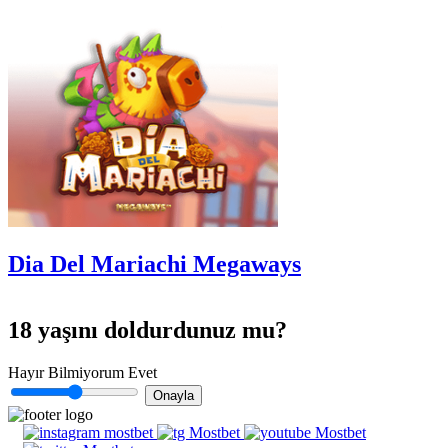
Dia Del Mariachi Megaways
18 yaşını doldurdunuz mu?
Hayır
Bilmiyorum
Evet
Onayla