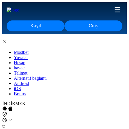
Kayıt
Giriş
Mostbet
Yuvalar
Hesap
havacı
Talimat
Alternatif bağlantı
Android
iOS
Bonus
İNDİRMEK
tr