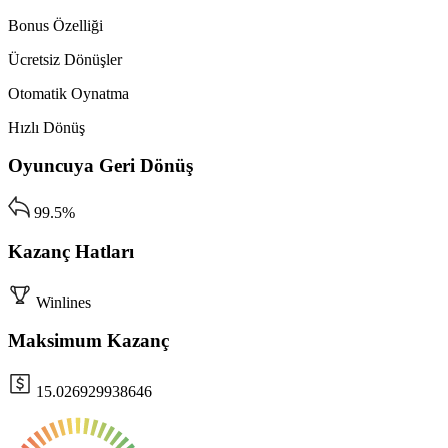
Bonus Özelliği
Ücretsiz Dönüşler
Otomatik Oynatma
Hızlı Dönüş
Oyuncuya Geri Dönüş
99.5%
Kazanç Hatları
Winlines
Maksimum Kazanç
15.026929938646