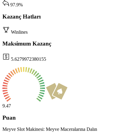
97.9%
Kazanç Hatları
Winlines
Maksimum Kazanç
5.6279972380155
9.47
Puan
Meyve Slot Makinesi: Meyve Maceralarına Dalın