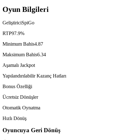
Oyun Bilgileri
Geliştirici
SpiGo
RTP
97.9%
Minimum Bahis
4.87
Maksimum Bahis
6.34
Aşamalı Jackpot
Yapılandırılabilir Kazanç Hatları
Bonus Özelliği
Ücretsiz Dönüşler
Otomatik Oynatma
Hızlı Dönüş
Oyuncuya Geri Dönüş