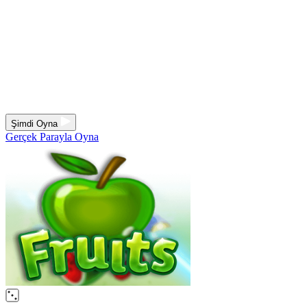
Şimdi Oyna
Gerçek Parayla Oyna