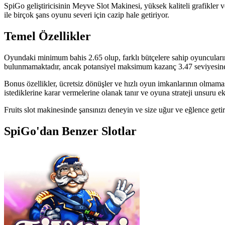
SpiGo geliştiricisinin Meyve Slot Makinesi, yüksek kaliteli grafikler
ile birçok şans oyunu severi için cazip hale getiriyor.
Temel Özellikler
Oyundaki minimum bahis 2.65 olup, farklı bütçelere sahip oyuncuların 
bulunmamaktadır, ancak potansiyel maksimum kazanç 3.47 seviyesine
Bonus özellikler, ücretsiz dönüşler ve hızlı oyun imkanlarının olmamas
istediklerine karar vermelerine olanak tanır ve oyuna strateji unsuru ek
Fruits slot makinesinde şansınızı deneyin ve size uğur ve eğlence geti
SpiGo'dan Benzer Slotlar