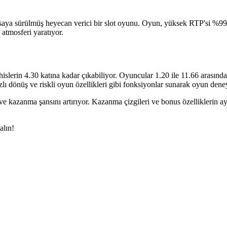
aya sürülmüş heyecan verici bir slot oyunu. Oyun, yüksek RTP'si %99.1
atmosferi yaratıyor.
slerin 4.30 katına kadar çıkabiliyor. Oyuncular 1.20 ile 11.66 arasınd
lı dönüş ve riskli oyun özellikleri gibi fonksiyonlar sunarak oyun dene
kazanma şansını artırıyor. Kazanma çizgileri ve bonus özelliklerin ayarl
alın!