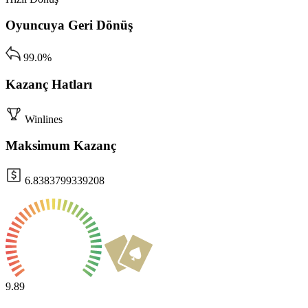
Oyuncuya Geri Dönüş
99.0%
Kazanç Hatları
Winlines
Maksimum Kazanç
6.8383799339208
9.89