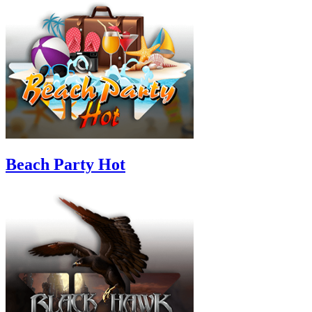
Beach Party Hot