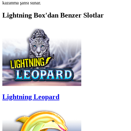
kazanma şansı sunar.
Lightning Box'dan Benzer Slotlar
Lightning Leopard