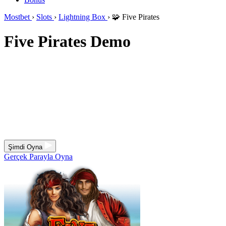
Mostbet
›
Slots
›
Lightning Box
›
🧩 Five Pirates
Five Pirates Demo
Şimdi Oyna
Gerçek Parayla Oyna