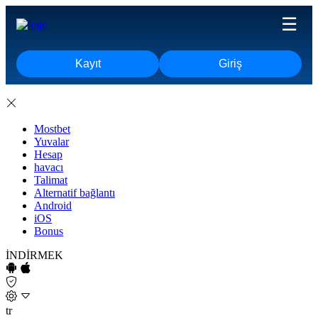
Kayıt
Giriş
Mostbet
Yuvalar
Hesap
havacı
Talimat
Alternatif bağlantı
Android
iOS
Bonus
İNDİRMEK
tr