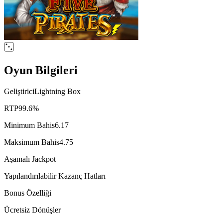
Oyun Bilgileri
Geliştirici
Lightning Box
RTP
99.6%
Minimum Bahis
6.17
Maksimum Bahis
4.75
Aşamalı Jackpot
Yapılandırılabilir Kazanç Hatları
Bonus Özelliği
Ücretsiz Dönüşler