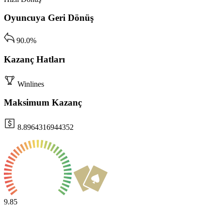
Oyuncuya Geri Dönüş
90.0%
Kazanç Hatları
Winlines
Maksimum Kazanç
8.8964316944352
9.85