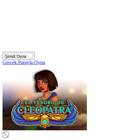
Şimdi Oyna
Gerçek Parayla Oyna