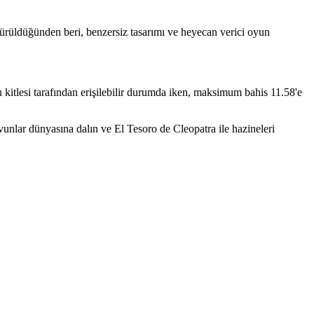
ürüldüğünden beri, benzersiz tasarımı ve heyecan verici oyun
 kitlesi tarafından erişilebilir durumda iken, maksimum bahis 11.58'e
ravunlar dünyasına dalın ve El Tesoro de Cleopatra ile hazineleri