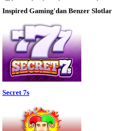
Inspired Gaming'dan Benzer Slotlar
Secret 7s