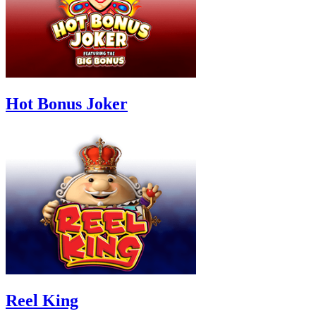
Hot Bonus Joker
Reel King