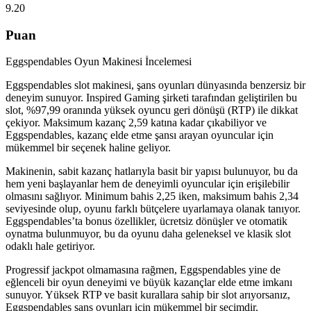
9.20
Puan
Eggspendables Oyun Makinesi İncelemesi
Eggspendables slot makinesi, şans oyunları dünyasında benzersiz bir
deneyim sunuyor. Inspired Gaming şirketi tarafından geliştirilen bu
slot, %97,99 oranında yüksek oyuncu geri dönüşü (RTP) ile dikkat
çekiyor. Maksimum kazanç 2,59 katına kadar çıkabiliyor ve
Eggspendables, kazanç elde etme şansı arayan oyuncular için
mükemmel bir seçenek haline geliyor.
Makinenin, sabit kazanç hatlarıyla basit bir yapısı bulunuyor, bu da
hem yeni başlayanlar hem de deneyimli oyuncular için erişilebilir
olmasını sağlıyor. Minimum bahis 2,25 iken, maksimum bahis 2,34
seviyesinde olup, oyunu farklı bütçelere uyarlamaya olanak tanıyor.
Eggspendables’ta bonus özellikler, ücretsiz dönüşler ve otomatik
oynatma bulunmuyor, bu da oyunu daha geleneksel ve klasik slot
odaklı hale getiriyor.
Progressif jackpot olmamasına rağmen, Eggspendables yine de
eğlenceli bir oyun deneyimi ve büyük kazançlar elde etme imkanı
sunuyor. Yüksek RTP ve basit kurallara sahip bir slot arıyorsanız,
Eggspendables şans oyunları için mükemmel bir seçimdir.