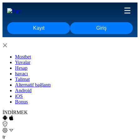
Kayıt
Giriş
Mostbet
Yuvalar
Hesap
havacı
Talimat
Alternatif bağlantı
Android
iOS
Bonus
İNDİRMEK
tr