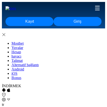
Kayıt
Giriş
Mostbet
Yuvalar
Hesap
havacı
Talimat
Alternatif bağlantı
Android
iOS
Bonus
İNDİRMEK
tr