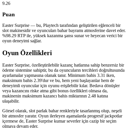
9.26
Puan
Easter Surprise — bu, Playtech tarafından geliştirilen eğlenceli bir
slot makinesidir ve oyuncuları bahar bayramı atmosferine davet eder.
%98.29 RTP ile, yüksek kazanma şansı sunar ve heyecan verici bir
oyun deneyimi sağlar.
Oyun Özellikleri
Easter Surprise, özelleştirilebilir kazanç hatlarına sahip benzersiz bir
ödeme sistemine sahiptir, bu da oyuncuların tercihleri doğrultusunda
ayarlamalar yapmasına olanak tanır. Minimum bahis 3.31 iken,
maksimum bahis 2.39'dur ve bu, hem yeni başlayanlar hem de
deneyimli oyuncular için oyunu erişilebilir kılar. Bedava dönüşler
veya kazancını riske atma gibi bonus özellikleri olmasa da,
makinenin maksimum kazancı bahis miktarının 2.48 katına
ulaşabilir.
Görsel olarak, slot parlak bahar renkleriyle tasarlanmış olup, neşeli
bir atmosfer yaratır. Oyun ilerleyen aşamalarda progresif jackpotlar
içermese de, Easter Surprise kumar severler için cazip bir seçim
olmaya devam eder.