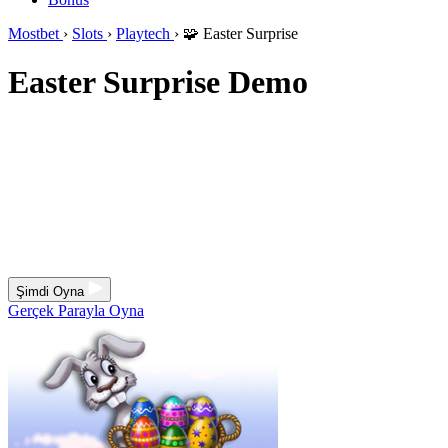
Mostbet
›
Slots
›
Playtech
›
🧩 Easter Surprise
Easter Surprise Demo
Şimdi Oyna
Gerçek Parayla Oyna