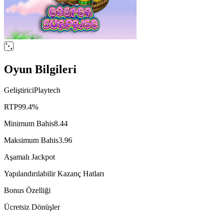
Oyun Bilgileri
Geliştirici
Playtech
RTP
99.4%
Minimum Bahis
8.44
Maksimum Bahis
3.96
Aşamalı Jackpot
Yapılandırılabilir Kazanç Hatları
Bonus Özelliği
Ücretsiz Dönüşler