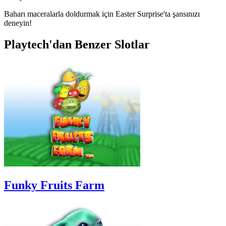
Baharı maceralarla doldurmak için Easter Surprise'ta şansınızı
deneyin!
Playtech'dan Benzer Slotlar
Funky Fruits Farm