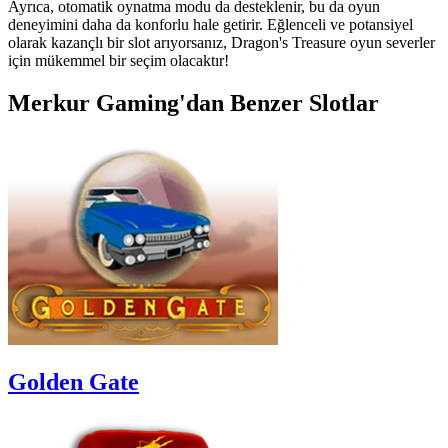
Ayrıca, otomatik oynatma modu da desteklenir, bu da oyun
deneyimini daha da konforlu hale getirir. Eğlenceli ve potansiyel
olarak kazançlı bir slot arıyorsanız, Dragon's Treasure oyun severler
için mükemmel bir seçim olacaktır!
Merkur Gaming'dan Benzer Slotlar
Golden Gate