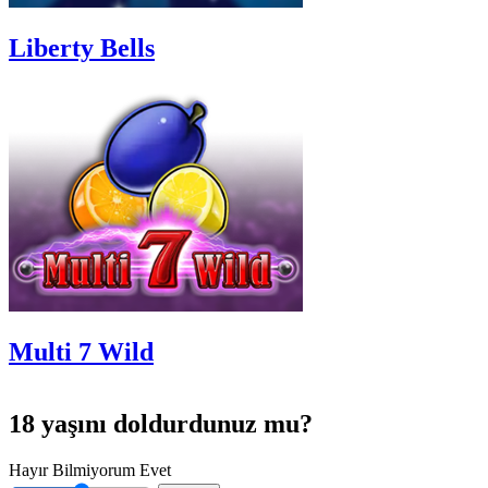
Liberty Bells
Multi 7 Wild
18 yaşını doldurdunuz mu?
Hayır
Bilmiyorum
Evet