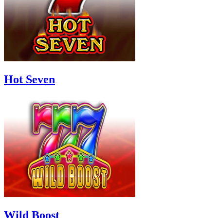
Hot Seven
Wild Boost