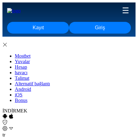
Kayıt
Giriş
Mostbet
Yuvalar
Hesap
havacı
Talimat
Alternatif bağlantı
Android
iOS
Bonus
İNDİRMEK
tr