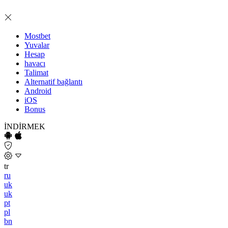
Mostbet
Yuvalar
Hesap
havacı
Talimat
Alternatif bağlantı
Android
iOS
Bonus
İNDİRMEK
tr
ru
uk
uk
pt
pl
bn