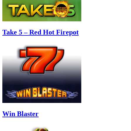
Take 5 – Red Hot Firepot
Win Blaster