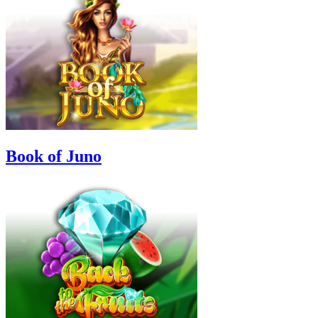
Book of Juno