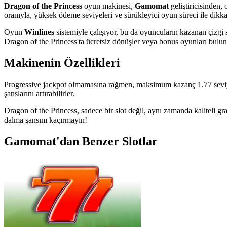
Dragon of the Princess
oyun makinesi,
Gamomat
geliştiricisinden
oranıyla, yüksek ödeme seviyeleri ve sürükleyici oyun süreci ile dikka
Oyun
Winlines
sistemiyle çalışıyor, bu da oyuncuların kazanan çizgi 
Dragon of the Princess'ta ücretsiz dönüşler veya bonus oyunları bulu
Makinenin Özellikleri
Progressive jackpot olmamasına rağmen, maksimum kazanç 1.77 seviyesin
şanslarını artırabilirler.
Dragon of the Princess, sadece bir slot değil, aynı zamanda kaliteli g
dalma şansını kaçırmayın!
Gamomat'dan Benzer Slotlar