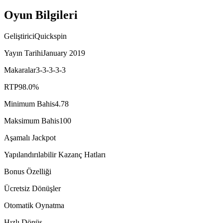
Oyun Bilgileri
Geliştirici
Quickspin
Yayın Tarihi
January 2019
Makaralar
3-3-3-3-3
RTP
98.0%
Minimum Bahis
4.78
Maksimum Bahis
100
Aşamalı Jackpot
Yapılandırılabilir Kazanç Hatları
Bonus Özelliği
Ücretsiz Dönüşler
Otomatik Oynatma
Hızlı Dönüş