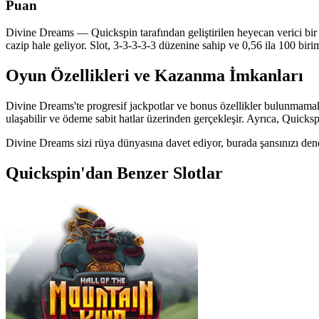
Puan
Divine Dreams — Quickspin tarafından geliştirilen heyecan verici bir
cazip hale geliyor. Slot, 3-3-3-3-3 düzenine sahip ve 0,56 ila 100 bir
Oyun Özellikleri ve Kazanma İmkanları
Divine Dreams'te progresif jackpotlar ve bonus özellikler bulunmama
ulaşabilir ve ödeme sabit hatlar üzerinden gerçekleşir. Ayrıca, Quickspi
Divine Dreams sizi rüya dünyasına davet ediyor, burada şansınızı deney
Quickspin'dan Benzer Slotlar