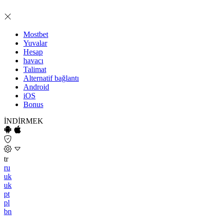
Mostbet
Yuvalar
Hesap
havacı
Talimat
Alternatif bağlantı
Android
iOS
Bonus
İNDİRMEK
tr
ru
uk
uk
pt
pl
bn