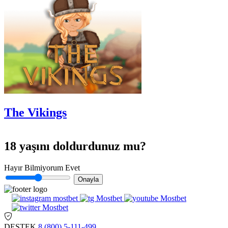
The Vikings
18 yaşını doldurdunuz mu?
Hayır
Bilmiyorum
Evet
Onayla
DESTEK
8 (800) 5-111-499