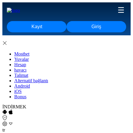
Kayıt
Giriş
Mostbet
Yuvalar
Hesap
havacı
Talimat
Alternatif bağlantı
Android
iOS
Bonus
İNDİRMEK
tr