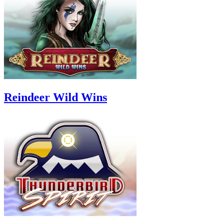
Reindeer Wild Wins