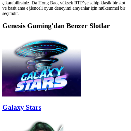
çıkarabilirsiniz. Da Hong Bao, yüksek RTP’ye sahip klasik bir slot
ve basit ama eğlenceli oyun deneyimi arayanlar için mükemmel bir
seçimdir.
Genesis Gaming'dan Benzer Slotlar
Galaxy Stars