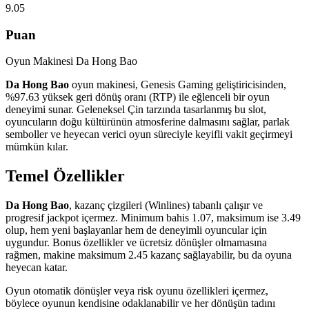
9.05
Puan
Oyun Makinesi Da Hong Bao
Da Hong Bao
oyun makinesi, Genesis Gaming geliştiricisinden,
%97.63 yüksek geri dönüş oranı (RTP) ile eğlenceli bir oyun
deneyimi sunar. Geleneksel Çin tarzında tasarlanmış bu slot,
oyuncuların doğu kültürünün atmosferine dalmasını sağlar, parlak
semboller ve heyecan verici oyun süreciyle keyifli vakit geçirmeyi
mümkün kılar.
Temel Özellikler
Da Hong Bao
, kazanç çizgileri (Winlines) tabanlı çalışır ve
progresif jackpot içermez. Minimum bahis 1.07, maksimum ise 3.49
olup, hem yeni başlayanlar hem de deneyimli oyuncular için
uygundur. Bonus özellikler ve ücretsiz dönüşler olmamasına
rağmen, makine maksimum 2.45 kazanç sağlayabilir, bu da oyuna
heyecan katar.
Oyun otomatik dönüşler veya risk oyunu özellikleri içermez,
böylece oyunun kendisine odaklanabilir ve her dönüşün tadını